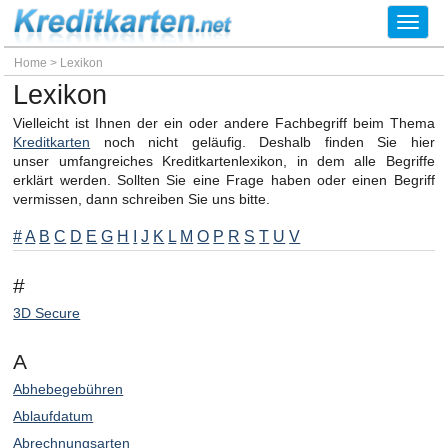
Toggl
navig
Home
>
Lexikon
Lexikon
Vielleicht ist Ihnen der ein oder andere Fachbegriff beim Thema
Kreditkarten
noch nicht geläufig. Deshalb finden Sie hier
unser umfangreiches Kreditkartenlexikon, in dem alle Begriffe
erklärt werden. Sollten Sie eine Frage haben oder einen Begriff
vermissen, dann schreiben Sie uns bitte.
#
A
B
C
D
E
G
H
I
J
K
L
M
O
P
R
S
T
U
V
#
3D Secure
A
Abhebegebühren
Ablaufdatum
Abrechnungsarten