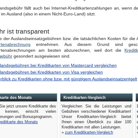
andsgebühr fällt auch bei Internet-Kreditkartenzahlungen an, wenn 
im Ausland (also in einem Nicht-Euro-Land) sitzt.
r ist transparent
 der Auslandseinsatzgebühren bzw. die tatsächlichen Kosten für die
artenabrechnung
entnehmen. Aus diesem Grund sind geschäf
artenabrechnungen am besten abzurechnen, weil dort die
Kredit
gebühr
gesondert ausgewiesen sind.
landsgebühren bei Kreditkarten von Mastercard vergleichen
landsgebühren bei Kreditkarten von Visa vergleichen
rblick zu Kreditkarten ohne bzw. mit günstigem Auslandseinsatzentgelt
karte des Monats
Kreditkarten-Vergleich
Sie jetzt unsere Kreditkarte des
Vergleichen Sie die Leistungen und
 kennen, einschl. vielen
Gebühren verschiedener Kreditkarten!
herungen und Bonusprogramm.
Unser Kreditkarten-Vergleich bietet
reditkarte des Monats
Ihnen einen Überblick zu über 100
Kreditkarten mit allen Leistungen.
»
zum Kreditkarten-Vergleich