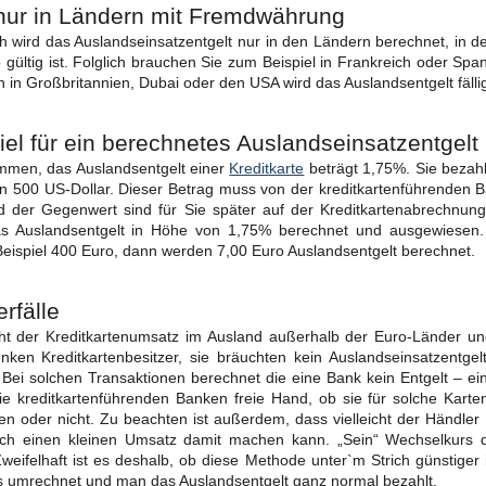
ur in Ländern mit Fremdwährung
 wird das Auslandseinsatzentgelt nur in den Ländern berechnet, in 
 gültig ist. Folglich brauchen Sie zum Beispiel in Frankreich oder Spa
 in Großbritannien, Dubai oder den USA wird das Auslandsentgelt fälli
iel für ein berechnetes Auslandseinsatzentgelt
men, das Auslandsentgelt einer
Kreditkarte
beträgt 1,75%. Sie bezah
n 500 US-Dollar. Dieser Betrag muss von der kreditkartenführenden 
d der Gegenwert sind für Sie später auf der Kreditkartenabrechnun
s Auslandsentgelt in Höhe von 1,75% berechnet und ausgewiesen.
 Beispiel 400 Euro, dann werden 7,00 Euro Auslandsentgelt berechnet.
rfälle
ht der Kreditkartenumsatz im Ausland außerhalb der Euro-Länder un
nken Kreditkartenbesitzer, sie bräuchten kein Auslandseinsatzentge
 Bei solchen Transaktionen berechnet die eine Bank kein Entgelt – ei
e kreditkartenführenden Banken freie Hand, ob sie für solche Karte
n oder nicht. Zu beachten ist außerdem, dass vielleicht der Händler 
ch einen kleinen Umsatz damit machen kann. „Sein“ Wechselkurs d
Zweifelhaft ist es deshalb, ob diese Methode unter`m Strich günstiger
s umrechnet und man das Auslandsentgelt ganz normal bezahlt.