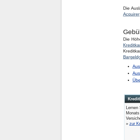
Die Ausl
Acquirer
Gebüh
Die Höhe
Kreditk
Kreditk
Bargeld
Aus
Aus
Übe
Kredit
Lernen 
Monats
Versic
»
zur K