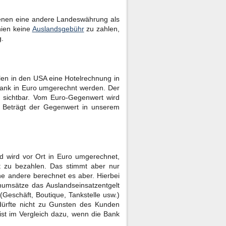
denen eine andere Landeswährung als
nien keine
Auslandsgebühr
zu zahlen,
g.
len in den USA eine Hotelrechnung in
Bank in Euro umgerechnt werden. Der
g sichtbar. Vom Euro-Gegenwert wird
 Beträgt der Gegenwert in unserem
d wird vor Ort in Euro umgerechnet,
lt zu bezahlen. Das stimmt aber nur
ne andere berechnet es aber. Hierbei
numsätze das Auslandseinsatzentgelt
(Geschäft, Boutique, Tankstelle usw.)
ürfte nicht zu Gunsten des Kunden
 ist im Vergleich dazu, wenn die Bank