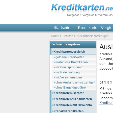
Startseite
Kreditkarten-Vergl
Home
>
Lexikon
>
Auslandseinsatzentgelt
Schnellnavigation
Ausl
Kreditkartenvergleich
Kreditk
goldene Kreditkarten
Ausland,
kostenlose Kreditkarten
dem „hei
mit Bonusprogramm
abgegolt
mit Ratenzahlung
mit Versicherungen
Gener
ohne Auslandseinsatzentgelt
ohne Bargeldgebühren
Mit de
Kreditk
Kreditkarten-Berater
Ländern
Kreditkarten für Studenten
Kreditka
Kreditkarten mit Girokonto
Prepaid Kreditkarten