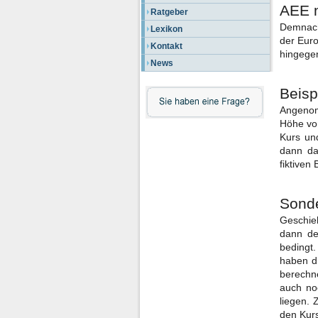
AEE n
Ratgeber
Demnach
Lexikon
der Euro
Kontakt
hingegen
News
Beisp
Angenom
Höhe vo
Kurs un
dann da
fiktiven
Sonde
Geschie
dann de
bedingt.
haben di
berechne
auch no
liegen. 
den Kur