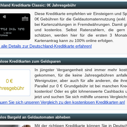
hland Kreditkarte Classic: 0€ Jahresgebühr
Diese Kreditkarte empfehlen wir Einsteigern und Sp
0€ Gebühren für die Geldautomatennutzung (exk
bei Kartenzahlungen in Fremdwährungen. Damit gilt
und kostenlos. Selbst Ratenzahlern, die gern 
schätzen, werden hier für die ersten 3 Monate
Kartenantrag kann zu 100% online erfolgen.
 alle Details zur Deutschland-Kreditkarte erfahren!
lose Kreditkarten zum Geldsparen
In jüngster Vergangenheit sind immer mehr kost
gekommen, für die keine Jahresgebühren anfall
Wenignutzer, aber auch für alle anderen, die ihre
Parallel zur 0 € Grundgebühr ist bei manchen Kr
kostenlos! Oder es gibt lohnenswerte Cashbacks 
jetzt und suchen Sie sich mithilfe unseres Vergleich
uen Sie sich unseren Vergleich zu den kostenlosen Kreditkarten an!
nlos Bargeld an Geldautomaten abheben
Mit der richtigen Kreditkarte können Sie in Deuts