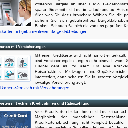
kostenlos Bargeld an über 1 Mio. Geldautomat
sparen Sie somit nicht nur im Urlaub und auf Reise
Alles was Sie dazu brauchen: Wählen Sie die p
sichern Sie sich gebührenfreie Bargeldabheb
Banken. Schauen Sie sich die von uns geprüften Kr
itkarten mit gebührenfreien Bargeldabhebungen
karten mit Versicherungen
Mit einer Kreditkarte wird nicht nur oft eingekauft
sind Versicherungsleistungen sehr sinnvoll, wenn Sie
Hierbei geht es vor allem um eine Krankenv
Reiserücktritts-, Mietwagen- und Gepäckversich
interessiert, dann schauen Sie in unseren Vergleich
jeweilige Versicherung zeigt.
itkarten-Vergleich mit Versicherungen
karten mit echtem Kreditrahmen und Ratenzahlung
Viele Kreditkarten bieten Ihnen nicht nur einen ec
Möglichkeit der monatlichen Ratenzahlu
Kreditkartenabrechnung nicht komplett bezahlen
kleinen monatlichen Rate tilgen können. Wie lange 