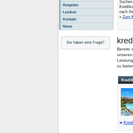
Suchen
Ratgeber
Kreditk
nach Ih
Lexikon
»
Zum K
Kontakt
News
kred
Bereits 
unseren
Leistung
zu biete
Kredit
Kred