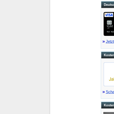
Deutsc
Jetzt
Kosten
Scha
Koste