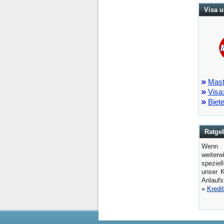
Visa u
Mast
Visa
Biet
Ratge
Wenn 
weiter
speziel
unser K
Anlaufst
»
Kredi