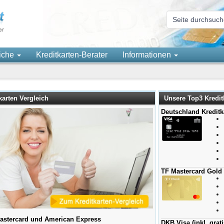
eiche
Kreditkarten-Berater
Informationen
karten Vergleich
Unsere Top3 Kredit
Deutschland Kreditk
TF Mastercard Gold
Mastercard und American Express
DKB Visa (inkl. grat