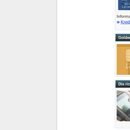
Informa
Kred
Golden
Die ri