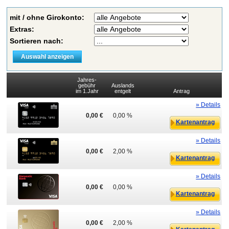
mit / ohne Girokonto:
Extras:
Sortieren nach:
Jahres-
gebühr
Auslands
im 1.Jahr
entgelt
Antrag
» Details
0,00 €
0,00 %
Kartenantrag
» Details
0,00 €
2,00 %
Kartenantrag
» Details
0,00 €
0,00 %
Kartenantrag
» Details
0,00 €
2,00 %