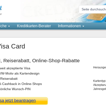
eiche
Kreditkarten-Berater
Informationen
isa Card
 Reiserabatt, Online-Shop-Rabatte
Herausge
weit akzeptierte Visa
VW-Motiv als Kartendesign
 Reiserabatt
Kartentyp
% Cashback in Online-Shops
Akzeptan
sönliche Wunsch-PIN
Jahresge
a jetzt beantragen