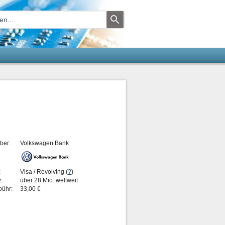
ber:
Volkswagen Bank
:
Visa / Revolving (
?
)
z:
über 28 Mio. weltweit
bühr:
33,00 €