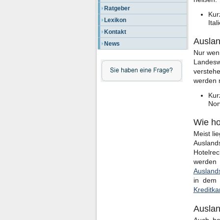
Ratgeber
Kur
Lexikon
Ital
Kontakt
Auslan
News
Nur wenn
Landesw
versteh
werden 
Kur
Nor
Wie ho
Meist l
Ausland
Hotelre
werde
Ausland
in dem 
Kreditka
Auslan