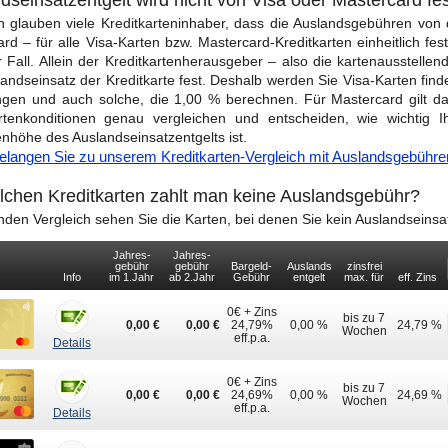
ch glauben viele Kreditkarteninhaber, dass die Auslandsgebühren von 
rd – für alle Visa-Karten bzw. Mastercard-Kreditkarten einheitlich fe
r Fall. Allein der Kreditkartenherausgeber – also die kartenausstell
andseinsatz der Kreditkarte fest. Deshalb werden Sie Visa-Karten fin
ngen und auch solche, die 1,00 % berechnen. Für Mastercard gilt d
artenkonditionen genau vergleichen und entscheiden, wie wichtig 
höhe des Auslandseinsatzentgelts ist.
gelangen Sie zu unserem Kreditkarten-Vergleich mit Auslandsgebühre
lchen Kreditkarten zahlt man keine Auslandsgebühr?
nden Vergleich sehen Sie die Karten, bei denen Sie kein Auslandseinsa
Jahres-
Jahres-
gebühr
gebühr
Bargeld-
Auslands
zinsfrei
Info
im 1.Jahr
ab 2.Jahr
Gebühr
entgelt
max. für
eff. Zins
0€ + Zins
bis zu 7
0,00 €
0,00 €
24,79%
0,00 %
24,79 %
Wochen
eff.p.a.
Details
0€ + Zins
bis zu 7
0,00 €
0,00 €
24,69%
0,00 %
24,69 %
Wochen
eff.p.a.
Details