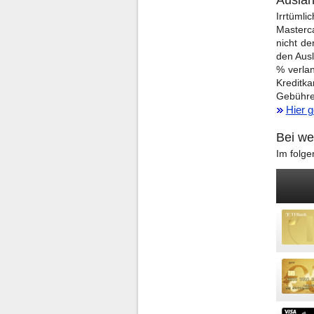
Irrtümli
Masterca
nicht de
den Ausl
% verla
Kreditk
Gebühren
Hier 
Bei we
Im folge