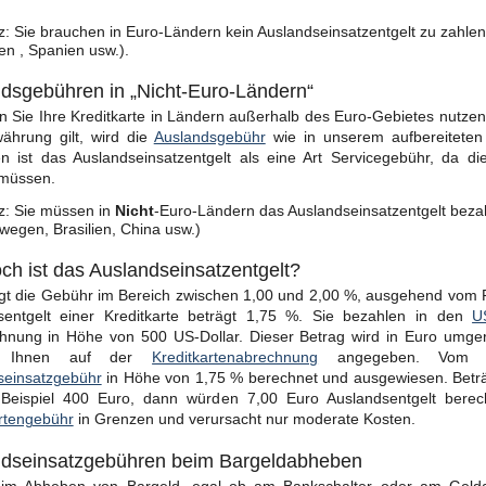
z: Sie brauchen in Euro-Ländern kein Auslandseinsatzentgelt zu zahlen 
ien , Spanien usw.).
dsgebühren in „Nicht-Euro-Ländern“
 Sie Ihre Kreditkarte in Ländern außerhalb des Euro-Gebietes nutzen – 
ährung gilt, wird die
Auslandsgebühr
wie in unserem aufbereitete
en ist das Auslandseinsatzentgelt als eine Art Servicegebühr, da 
müssen.
z: Sie müssen in
Nicht
-Euro-Ländern das Auslandseinsatzentgelt beza
wegen, Brasilien, China usw.)
ch ist das Auslandseinsatzentgelt?
iegt die Gebühr im Bereich zwischen 1,00 und 2,00 %, ausgehend vo
sentgelt einer Kreditkarte beträgt 1,75 %. Sie bezahlen in den
U
chnung in Höhe von 500 US-Dollar. Dieser Betrag wird in Euro umge
n Ihnen auf der
Kreditkartenabrechnung
angegeben. Vom Eu
seinsatzgebühr
in Höhe von 1,75 % berechnet und ausgewiesen. Betr
Beispiel 400 Euro, dann würden 7,00 Euro Auslandsentgelt berech
rtengebühr
in Grenzen und verursacht nur moderate Kosten.
dseinsatzgebühren beim Bargeldabheben