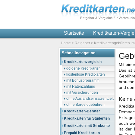
Startseite
Kreditkarten-Vergl
Home
>
Ratgeber
>
Kreditkartengebühren im
Schnellnavigation
Gebü
Kreditkartenvergleich
Mit eine
goldene Kreditkarten
Das ist
kostenlose Kreditkarten
Gebühre
mit Bonusprogramm
brauchen
mit Ratenzahlung
und den
mit Versicherungen
Keine 
ohne Auslandseinsatzentgelt
ohne Bargeldgebühren
Kreditk
Kreditkarten-Berater
Demnach
Extrageb
Kreditkarten für Studenten
auch wen
Kreditkarten mit Girokonto
ist der
Prepaid Kreditkarten
heißen.