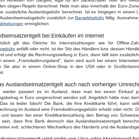
im Abheben von Bargeld, egal ob am Bankschalter oder am Gelda
n obigen Regeln berechnet. Hebt man also innerhalb der Euro-Zone m
ine zusätzliche Auslandsgebühr berechnet. Ist es hingegen in einem
 Auslandseinsatzgebühr zusätzlich zur
Bargeldgebühr
fällig. Ausnahme:
abhebungen
ermöglichen.
dseinsatzentgelt bei Einkäufen im Internet
tzlich gilt das Gleiche für Internetzahlungen wie für Offline-Z
sgebühr
anfällt oder nicht, ist der Sitz des Händlers bzw. dessen Händl
d und erfolgt die Rechnungsstellung in Euro, dann fällt kein zusätzlich
in einem „Fremdwährungsland“, dann wird auch bei einem Internetei
en Sie also in einem Online-Shop in den USA oder in Großbritann
et.
das Auslandseinsatzentgelt auch nach vorheriger Umrech
 wieder passiert es im Ausland, dass man bei einem Einkauf per
sbetrag in Euro umgerechnet werden soll. Angeblich hätte man damit
Das ist leider falsch! Die Bank, die Ihre Kreditkarte führt, kann sel
chnung im Ausland eine Fremdwährungsgebühr erhebt oder nicht. Das 
 und lassen bei einer Kreditkartenzahlung den Betrag von Schweiz
 sein, dass Ihre Bank dennoch das Auslandseinsatzentgelt berechn
einen evtl. schlechteren Wechselkurs des Händerls und die Auslandsge
dseinsatzentgelt wird nicht von Visa oder Mastercard fes