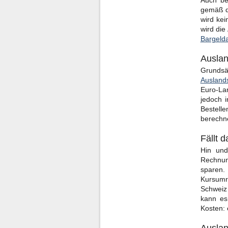
Auch be
gemäß de
wird ke
wird die
Bargeld
Auslan
Grundsä
Ausland
Euro-Lan
jedoch 
Bestell
berechn
Fällt 
Hin und
Rechnung
sparen. 
Kursumre
Schweiz
kann es
Kosten: 
Auslan