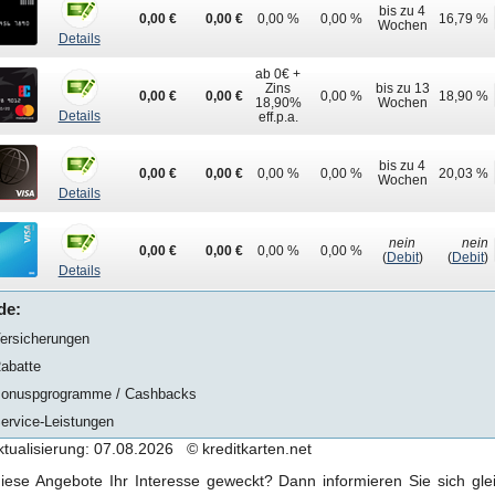
bis zu 4
0,00 €
0,00 €
0,00 %
0,00 %
16,79 %
Wochen
Details
ab 0€ +
Zins
bis zu 13
0,00 €
0,00 €
0,00 %
18,90 %
18,90%
Wochen
Details
eff.p.a.
bis zu 4
0,00 €
0,00 €
0,00 %
0,00 %
20,03 %
Wochen
Details
nein
nein
0,00 €
0,00 €
0,00 %
0,00 %
(
Debit
)
(
Debit
)
Details
de:
Versicherungen
Rabatte
 Bonuspgrogramme / Cashbacks
Service-Leistungen
ktualisierung: 07.08.2026 © kreditkarten.net
ese Angebote Ihr Interesse geweckt? Dann informieren Sie sich glei