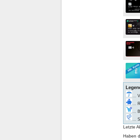
Legen
... 
... 
...
... 
Letzte A
Haben di