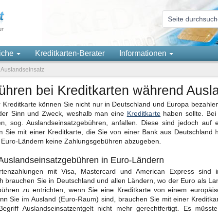
eiche
Kreditkarten-Berater
Informationen
 Auslandseinsatz
hren bei Kreditkarten während Ausl
r Kreditkarte können Sie nicht nur in Deutschland und Europa bezahle
 der Sinn und Zweck, weshalb man eine
Kreditkarte
haben sollte. Bei
n, sog. Auslandseinsatzgebühren, anfallen. Diese sind jedoch au
 Sie mit einer Kreditkarte, die Sie von einer Bank aus Deutschland
 Euro-Ländern keine Zahlungsgebühren abzugeben.
Auslandseinsatzgebühren in Euro-Ländern
artenzahlungen mit Visa, Mastercard und American Express sind i
 brauchen Sie in Deutschland und allen Ländern, wo der Euro als La
ühren zu entrichten, wenn Sie eine Kreditkarte von einem europäisc
n Sie im Ausland (Euro-Raum) sind, brauchen Sie mit einer Kreditkar
 Begriff Auslandseinsatzentgelt nicht mehr gerechtfertigt. Es müss