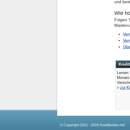
und best
Wie ho
Folgen S
Masterca
Ver
Ver
Übe
Kredit
Lernen 
Monats
Versic
»
zur K
© Copyright 2001 - 2026 Kreditkarten.net