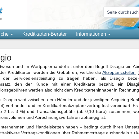
eiche
Kreditkarten-Berater
Informationen
gio
twesen und im Wertpapierhandel ist unter dem Begriff Disagio ein A
 der Kreditkarten werden die Gebühren, welche die
Akzeptanzstellen
(
 der Servicedienstleistung zu tragen haben, als Disagio bez
satz, den der Kunde mit einer Kreditkarte bezahlt, ein Dis
ionsgebühren werden also nicht dem Kreditkarteninhaber in Rechnung g
 Disagio wird zwischen dem Händler und der jeweiligen Acquiring Bank
t) verhandelt und im Kreditkartenakzeptanzvertrag fest vereinbart. Es 
ab 2 bis 3 %) und Transaktionsgebühr (ab 0,10 Euro) zusammen, w
tionsvolumen und Abrechnungsverfahren abhängig ist.
nternehmen und Handelsketten haben – bedingt durch ihren Umsatz
 attraktivere Vertragskonditionen über Rahmenverträge aushandeln zu 