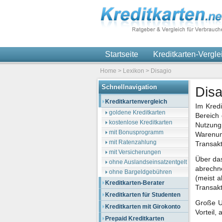
Startseite
Kreditkarten-Vergl
Home
>
Lexikon
>
Disagio
Schnellnavigation
Disa
Kreditkartenvergleich
Im Kredi
goldene Kreditkarten
Bereich
kostenlose Kreditkarten
Nutzung
mit Bonusprogramm
Warenum
mit Ratenzahlung
Transakt
mit Versicherungen
Über das
ohne Auslandseinsatzentgelt
abrechne
ohne Bargeldgebühren
(meist 
Kreditkarten-Berater
Transak
Kreditkarten für Studenten
Große U
Kreditkarten mit Girokonto
Vorteil,
Prepaid Kreditkarten