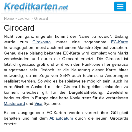
Toggl
navig
Home
>
Lexikon
>
Girocard
Girocard
Nicht von ganz ungefähr kommt der Name „Girocard“. Bislang
wurde zum
Girokonto
immer eine sogenannte
EC-Karte
herausgegeben, meist auch mit einem Maestro-Symbol versehen.
Genau diese bislang bekannte EC-Karte wird komplett vom Markt
verschwinden und durch die Girocard ersetzt. Die Girocard ist
letztlich genauso groß und wird von den Funktionen her genauso
ausgestattet sein. Jedoch ist die Neuerung dieser Karte bitter
notwendig, da im Zuge von SEPA auch technische Änderungen
realisiert werden. So wird es beispielsweise möglich sein, auch im
europäischen Ausland mit der Girocard bargeldlos einkaufen zu
können. Gleiches gilt für die Bargeldabhebung. Zweifelsfrei
bedeutet dies in Europa eine harte Konkurrenz für die verbreiteten
Mastercard
und
Visa
Systeme.
Bisher ausgegebene EC-Karten werden vorerst ihre Gültigkeit
behalten und mit dem
Ablaufdatum
durch die neuen Girocards
ersetzt.