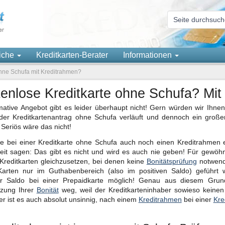
eiche
Kreditkarten-Berater
Informationen
ohne Schufa mit Kreditrahmen?
enlose Kreditkarte ohne Schufa? Mit
mative Angebot gibt es leider überhaupt nicht! Gern würden wir Ihnen
der Kreditkartenantrag ohne Schufa verläuft und dennoch ein großer
 Seriös wäre das nicht!
e bei einer Kreditkarte ohne Schufa auch noch einen Kreditrahmen 
it sagen: Das gibt es nicht und wird es auch nie geben! Für gewöhnli
Kreditkarten gleichzusetzen, bei denen keine
Bonitätsprüfung
notwendi
Karten nur im Guthabenbereich (also im positiven Saldo) geführt w
er Saldo bei einer Prepaidkarte möglich! Genau aus diesem Gru
tzung Ihrer
Bonität
weg, weil der Kreditkarteninhaber sowieso keine
r ist es auch absolut unsinnig, nach einem
Kreditrahmen
bei einer
Kre