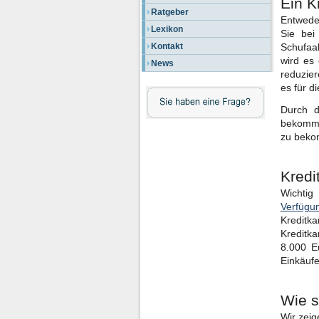
Ein K
Ratgeber
Entweder
Lexikon
Sie bei
Kontakt
Schufaab
wird es
News
reduzier
es für d
Durch d
bekommen
zu bek
Kredi
Wichtig
Verfügu
Kreditk
Kreditka
8.000 E
Einkäufe
Wie s
Wir zeig