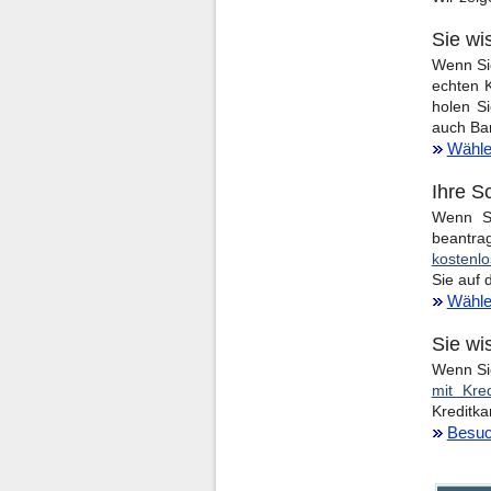
Sie wi
Wenn Sie
echten K
holen Si
auch Ba
Wählen
Ihre S
Wenn Si
beantra
kostenl
Sie auf 
Wähle
Sie wi
Wenn Sie
mit Kre
Kreditka
Besuc