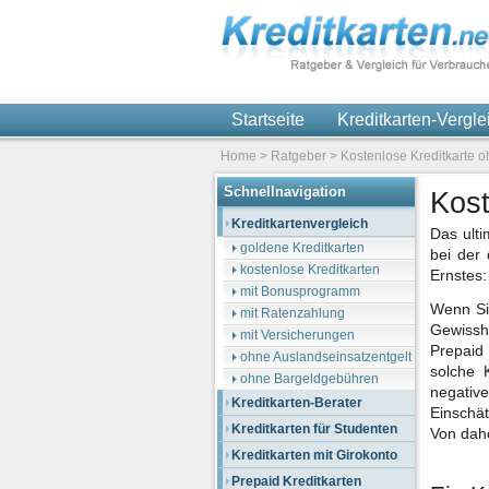
Startseite
Kreditkarten-Vergl
Home
>
Ratgeber
>
Kostenlose Kreditkarte 
Schnellnavigation
Kost
Kreditkartenvergleich
Das ulti
goldene Kreditkarten
bei der 
kostenlose Kreditkarten
Ernstes:
mit Bonusprogramm
Wenn Si
mit Ratenzahlung
Gewisshe
mit Versicherungen
Prepaid 
ohne Auslandseinsatzentgelt
solche 
ohne Bargeldgebühren
negativ
Kreditkarten-Berater
Einschä
Kreditkarten für Studenten
Von dahe
Kreditkarten mit Girokonto
Prepaid Kreditkarten