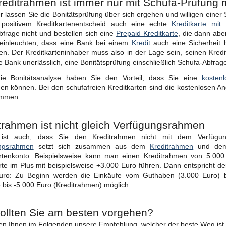
reditrahmen ist immer nur mit Schufa-Prüfung 
 lassen Sie die Bonitätsprüfung über sich ergehen und willigen ein
 positivem Kreditkartenentscheid auch eine echte
Kreditkarte mit
frage nicht und bestellen sich eine
Prepaid Kreditkarte
, die dann abe
 einleuchten, dass eine Bank bei einem
Kredit
auch eine Sicherheit 
en. Der Kreditkarteninhaber muss also in der Lage sein, seinen Kre
ie Bank unerlässlich, eine Bonitätsprüfung einschließlich Schufa-Abfra
ie Bonitätsanalyse haben Sie den Vorteil, dass Sie eine
kosten
 können. Bei den schufafreien Kreditkarten sind die kostenlosen An
ommen.
trahmen ist nicht gleich Verfügungsrahmen
 ist auch, dass Sie den Kreditrahmen nicht mit dem Verfügu
ngsrahmen
setzt sich zusammen aus dem
Kreditrahmen
und dem
artenkonto. Beispielsweise kann man einen Kreditrahmen von 5.00
rte im Plus mit beispielsweise +3.000 Euro führen. Dann entspricht
uro: Zu Beginn werden die Einkäufe vom Guthaben (3.000 Euro) b
 bis -5.000 Euro (Kreditrahmen) möglich.
ollten Sie am besten vorgehen?
en Ihnen im Folgenden unsere Empfehlung, welcher der beste Weg ist.