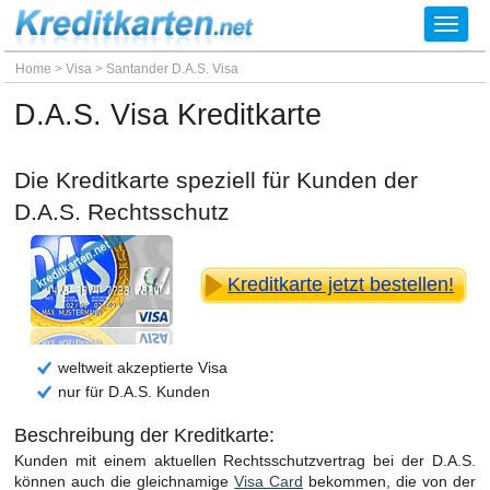
Toggl
navig
Home
>
Visa
>
Santander D.A.S. Visa
D.A.S. Visa Kreditkarte
Die Kreditkarte speziell für Kunden der
D.A.S. Rechtsschutz
Kreditkarte jetzt bestellen!
weltweit akzeptierte Visa
nur für D.A.S. Kunden
Beschreibung der Kreditkarte:
Kunden mit einem aktuellen Rechtsschutzvertrag bei der D.A.S.
können auch die gleichnamige
Visa Card
bekommen, die von der