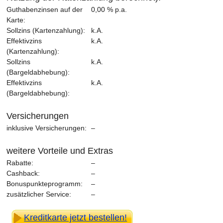
Guthabenzinsen auf der
0,00 % p.a.
Karte:
Sollzins (Kartenzahlung):
k.A.
Effektivzins
k.A.
(Kartenzahlung):
Sollzins
k.A.
(Bargeldabhebung):
Effektivzins
k.A.
(Bargeldabhebung):
Versicherungen
inklusive Versicherungen:
–
weitere Vorteile und Extras
Rabatte:
–
Cashback:
–
Bonuspunkteprogramm:
–
zusätzlicher Service:
–
Kreditkarte jetzt bestellen!