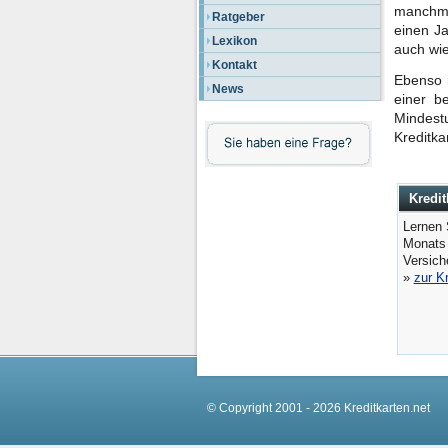
manchmal
Ratgeber
einen Ja
Lexikon
auch wi
Kontakt
Ebenso i
News
einer b
Mindest
Kreditka
Kredit
Lernen 
Monats
Versic
»
zur K
© Copyright 2001 - 2026 Kreditkarten.net