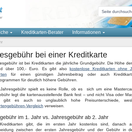
eiche
Kreditkarten-Berater
Informationen
hr
esgebühr bei einer Kreditkarte
esgebühr ist bei Kreditkarten die jährliche Grundgebühr. Die Höhe de
d über 100,- Euro. Es gibt also
kostenlose Kreditkarten ohne 
rten
für einen günstigen Jahresbeitrag oder auch Kreditka
rogrammen für deutlich höhere Gebühren.
 Jahresgebühr spielt es keine Rolle, ob es sich um eine Masterca
bühr legt die kartenausstellende Bank fest – und nicht Visa oder Mas
b gibt es auch so unglaublich hohe Preisunterschiede, we
rtengebühren-Vergleich
verweisen.
gebühr im 1. Jahr vs. Jahresgebühr ab 2. Jahr
reditkarten gibt, die im ersten Jahr kostenlos sind, danach abe
heidung zwischen der ersten Jahresgebühr und der Gebühr in de