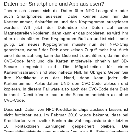
Daten per Smartphone und App auslesen?
Theoretisch lassen sich die Daten über NFC-Lesegeräte oder
auch Smartphones auslesen. Dabei können aber nur die
Kartennummer, Ablaufdatum und das Kryptogramm ausgelesen
werden. Will jetzt der Datendieb die Daten auf einen
Magnetstreifen kopieren, dann kann er das probieren, es wird ihm
aber nichts nützen. Das Kryptogramm läuft ab und ist nicht mehr
gültig. Ein neues Kryptogramm müsste nun der NFC-Chip
generieren, worauf der Dieb aber keinen Zugriff mehr hat. Auch
eine Internetzahlung kann der Dieb nicht durchführen, da ihm der
CVC-Code fehlt und die Karten mittlerweile ohnehin auf 3D-
Secure umgestellt sind. Die Möglichkeiten für einen
Kartenmissbrauch sind also nahezu Null. Im Übrigen: Geben Sie
Ihre Kreditkarte aus der Hand, dann kann jeder die
Kartennummer, Ablaufdatum UND den CVC-Code ablesen und
kopieren. In diesem Fäll wäre also auch der CVC-Code dem Dieb
bekannt. Damit könnte man mehr Schaden anrichten als ohne
CVC-Code.
Dass sich Daten von NFC-Kreditkartenchips auslesen lassen, ist
nicht furchtbar neu. Im Februar 2016 wurde bekannt, dass bei
Kreditkarten vereinzelter Banken die Zahlungshistorie der letzten
10 kontaktlosen Zahlungen gespeichert bleiben. Die
Transaktionshistorie kann mit einer App wie z.B. „Scheckkarteleser