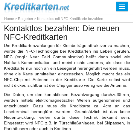
Toggl
navig
Home
>
Ratgeber
>
Kontaktlos mit NFC-Kreditkarte bezahlen
Kontaktlos bezahlen: Die neuen
NFC-Kreditkarten
Um Kreditkartenzahlungen für Kleinbeträge attraktiver zu machen,
wurde die NFC-Technologie bei Kreditkarten ins Leben gerufen.
NFC (engl.: Near Feld Communication) heißt dann soviel wie
Nahfunk-Kommunikation und meint nichts anderes, als dass die
Kreditkarte nur noch an ein Lesegerät herangeführt werden muss,
ohne die Karte unmittelbar einzustecken. Möglich macht das ein
NFC-Chip mit Antenne in der Kreditkarte. Die Karte selbst wird
nicht dicker, sichtbar ist der Chip genauso wenig wie die Antenne.
Die Daten, um den kontaktlosen Bezahlvorgang durchzuführen,
werden mittels elektromagnetischer Wellen aufgenommen und
entschlüsselt. Dazu muss die Kreditkarte ca. 4cm an das
Leseterminal herangführt werden. Grundsätzlich ist das keine
Neuentwicklung, vielen dürfte diese Technik bekannt sein.
Eingesetzt wird NFC z.B. in Türschließanlagen, bei Skipässen, in
Parkhäusern oder auch in Kantinen.