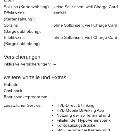
Karte:
Sollzins (Kartenzahlung):
keine Sollzinsen, weil Charge Card
Effektivzins
entfällt
(Kartenzahlung):
Sollzins
ohne Sollzinsen, weil Charge Card
(Bargeldabhebung):
Effektivzins
ohne Sollzinsen, weil Charge Card
(Bargeldabhebung):
Versicherungen
inklusive Versicherungen:
–
weitere Vorteile und Extras
Rabatte:
–
Cashback:
–
Bonuspunkteprogramm:
–
zusätzlicher Service:
HVB Direct B@nking
HVB Mobile B@nking App
Nutzung der sb Terminal und
Filialen der HypoVereinsbank
Kontoauszugsdrucker
SMS Service bei Karten- und