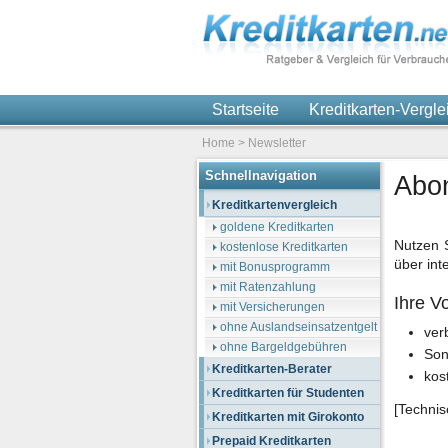
Startseite
Kreditkarten-Vergl
Home
>
Newsletter
Schnellnavigation
Abon
Kreditkartenvergleich
goldene Kreditkarten
Nutzen S
kostenlose Kreditkarten
über int
mit Bonusprogramm
mit Ratenzahlung
Ihre Vo
mit Versicherungen
ohne Auslandseinsatzentgelt
ver
ohne Bargeldgebühren
Son
Kreditkarten-Berater
kos
Kreditkarten für Studenten
[Technis
Kreditkarten mit Girokonto
Prepaid Kreditkarten